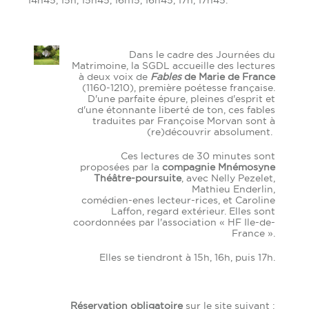
14h45, 15h, 15h45, 16h15, 16h45, 17h, 17h45.
Dans le cadre des Journées du
Matrimoine, la SGDL accueille des lectures
à deux voix de
Fables
de Marie de France
(1160-1210), première poétesse française.
D'une parfaite épure, pleines d'esprit et
d'une étonnante liberté de ton, ces fables
traduites par Françoise Morvan sont à
(re)découvrir absolument.
Ces lectures de 30 minutes sont
proposées par la
compagnie Mnémosyne
Théâtre-poursuite
, avec Nelly Pezelet,
Mathieu Enderlin,
comédien-enes lecteur-rices, et Caroline
Laffon, regard extérieur. Elles sont
coordonnées par l'association « HF Ile-de-
France ».
Elles se tiendront à 15h, 16h, puis 17h.
Réservation obligatoire
sur le site suivant :