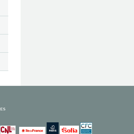
s Vildrac
urces documentaires
laire
Zola
s services de la SGDL
d de Nerval
pports d'activité de la SGDL
rine-Kaminsky consécration
tes des forums
rine-Kaminsky découverte
tudes
 Montalte
apports
leine Cluzel
romètres et Observatoire
l Thiébaut
cords interprofessionnels
ce-Edgar Coindreau
odes des usages
éval
odèles
tton
 Secteur du Livre
 Monnier
gislation en vigueur
& Louis Pauwels
 SGDL du 1er roman
ation de traduction
ation de poésie
RES