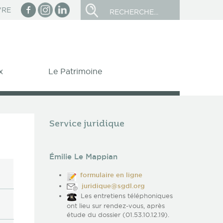
facebook
Instagram
linkedin
Rechercher
VRE
x
Le Patrimoine
Service juridique
stoire
rmation Professionnelle
es formations de la SGDL
ides aux Auteurs
is 1838
oncetton
Le programme des
s
 SGDL de Littérature l'œuvre
s aides nationales
formations
Émilie Le Mappian
epuis l'origine
 SGDL de Poésie pour
s aides régionales
Les conditions de prise
s résidences d’écrivains
en charge
formulaire en ligne
 SGDL du Livre Jeunesse
S'inscrire à une
juridique@sgdl.org
 SGDL de la Nouvelle
Les
formation
Les entretiens téléphoniques
x SGDL du Roman
sessions
 Thyde Monnier
ont lieu sur rendez-vous, après
e professionnalisation
 SGDL de Traduction
étude du dossier (01.53.10.12.19).