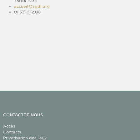
75014 Paris
accueil@sgdl.org
01.53.10.12.00
Salon Victor Hugo
CONTACTEZ-NOUS
Accès
Salon Balzac
Contacts
Privatisation des lieux