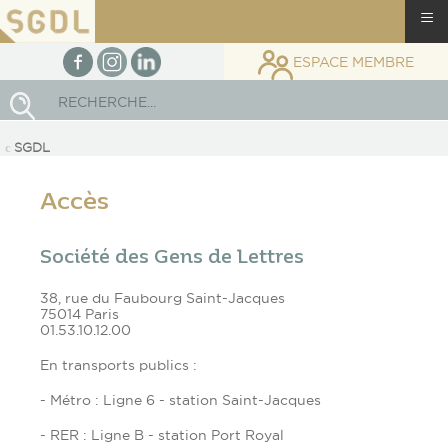
≡
facebook
Instagram
linkedin
ESPACE MEMBRE
Rechercher
SGDL
Accès
Société des Gens de Lettres
38, rue du Faubourg Saint-Jacques
75014 Paris
01.53.10.12.00
En transports publics :
- Métro : Ligne 6 - station Saint-Jacques
- RER : Ligne B - station Port Royal