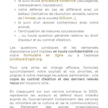
le suivi d'une
procédure collective
(sauvegarde,
redressement, liquidation),
votre défense en cas de différend avec un
éditeur (tentative de résolution amiable, saisine
de
l'Amael
, de la société
Dilicom
...),
le suivi d'un dossier contentieux avec votre
avocat,
l'anticipation de mesures successorales
... ou toute question générale relative au droit
d’auteur et au contrat d'édition.
Les questions juridiques et les demandes
d'assistance sont traitées
en toute confidentialité
via
notre
formulaire en ligne
ou à l'adresse
juridique@sgdl.org
.
Pour une prise en charge efficace, formulez
succinctement votre souhait et vos priorités, et
joignez à votre message les pièces pertinentes : une
copie du contrat d'édition et des derniers relevés
reçus
est toujours utile.
En s'appuyant sur son service juridique, la SGDL
représente les auteurs et défend leurs intérêts
auprès du Gouvernement (notamment des services
du ministère de la culture et de la communication),
du Parlement, des autres organisations