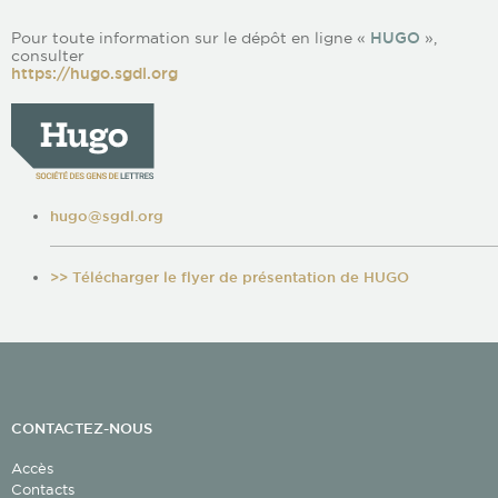
Pour toute information sur le dépôt en ligne «
HUGO
»,
consulter
https://hugo.sgdl.org
hugo@sgdl.org
>> Télécharger le flyer de présentation de HUGO
CONTACTEZ-NOUS
Accès
Contacts