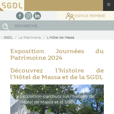
≡
facebook
Instagram
linkedin
ESPACE MEMBRE
Rechercher
SGDL
Le Patrimoine
L'Hôtel de Massa
Exposition Journées du
Patrimoine 2024
Découvrez l'histoire de
l'Hôtel de Massa et de la SGDL