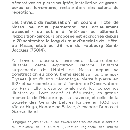
décoratives en pierre sculptée
, installation de
garde-
corps en ferronnerie
, restauration des
salons de
réception
...
*
Les travaux de restauration
en cours à l’Hôtel de
Massa ne nous permettant pas actuellement
d’accueillir du public à l’intérieur du bâtiment,
l’exposition-parcours proposée est accrochée depuis
le 20 septembre le long du mur d’enceinte de l’Hôtel
de Massa, situé au 38 rue du Faubourg Saint-
Jacques (75014)
.
À travers plusieurs panneaux documentaires
illustrés, cette exposition retrace l’histoire
surprenante de l’Hôtel de Massa
depuis sa
construction au dix-huitième siècle
sur les Champs-
Élysées jusqu'à son démontage pierre-à-pierre en
1927 et sa reconstruction à l’ombre de l’Observatoire
de Paris. Elle présente également les personnes
illustres qui l'ont habité et fréquenté, les grands
moments de l’Histoire qu’il a traversé, et celle de la
Société des Gens de Lettres fondée en 1838 par
Victor Hugo, Honoré de Balzac, Alexandre Dumas et
George Sand.
*
Engagés en janvier 2024, ces travaux sont réalisés sous le contrôle
du ministère de la Culture (Direction régionale des affaires