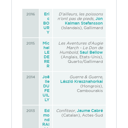
Eri
D'ailleurs, les poissons
2016
c
n'ont pas de pieds
,
Jon
BO
Kalman Stefansson
UR
(Islandais), Gallimard
Y
Mic
Les Aventures d'Augie
2015
hel
March - Le Don de
LE
Humbold
,
Saul Bellow
DE
(Anglais, Etats-Unis),
RE
Quarto/Gallimard
R
Joë
Guerre & Guerre,
2014
lle
László Krasznahorkai
DU
(Hongrois),
FE
Cambourakis
UIL
LY
Ed
Confiteor
,
Jaume Cabré
2013
mo
(Catalan), Actes-Sud
nd
RAI