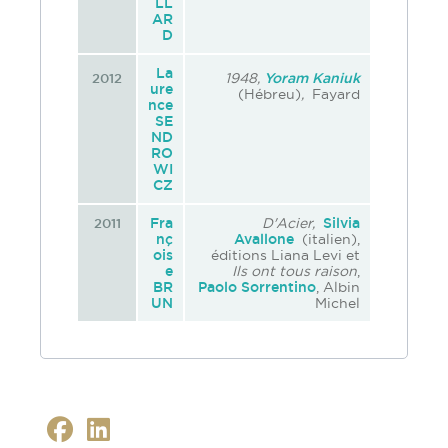
LL
AR
D
La
1948
,
Yoram Kaniuk
2012
ure
(Hébreu)
,
Fayard
nce
SE
ND
RO
WI
CZ
Fra
D'Acier,
Silvia
2011
nç
Avallone
(italien),
ois
éditions Liana Levi et
e
Ils ont tous raison
,
BR
Paolo Sorrentino
, Albin
UN
Michel