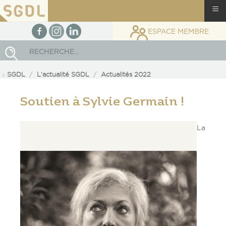
≡
facebook
Instagram
linkedin
ESPACE MEMBRE
Rechercher
SGDL
L'actualité SGDL
Actualités 2022
Soutien à Sylvie Germain !
La