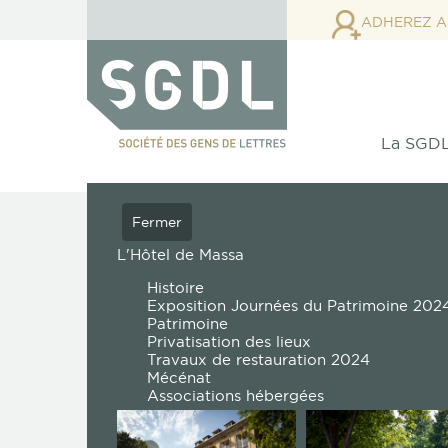
ADHEREZ A
La SGD
SGDL
L'actualité SGDL
Actualités 2022
Fermer
Fermer
Fermer
Fermer
Fermer
Présentation de la SGDL
Les Grands Prix
L'Hôtel de Massa
Le conseil juridique
Le Droit d'Auteur
Le conseil f
Négociations auteurs-édi
Le Comité
Grand Prix SGDL pour l’œuvre
Histoire
L'Équipe
Le service juridique
Les œuvres
Les con
Grand Prix SGDL - Ministère de la Cultu
Exposition Journées du Patrimoine 202
Les Statuts
Procédure collective et
Les auteurs
fiscales
Grand Prix SGDL de la fiction
Patrimoine
Les demandes des auteurs ont été entendues 
défaillance
Les droits
Grand Prix SGDL de la non-fiction
Privatisation des lieux
Commission de
Les successions
Grand Prix SGDL du roman jeunesse
Travaux de restauration 2024
médiation auteurs-
Grand Prix SGDL de poésie (dotation M
Mécénat
éditeurs du livre
Grand Prix SGDL de la fiction audio-ra
Associations hébergées
(AMAEL)
Le
F.A.Q
droit des successions