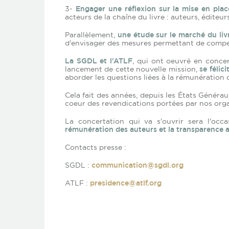
3-
Engager une réflexion sur la mise en place
acteurs de la chaîne du livre : auteurs, éditeurs
Parallèlement,
une étude sur le marché du liv
d'envisager des mesures permettant de compens
La SGDL et l’ATLF
, qui ont oeuvré en conce
lancement de cette nouvelle mission,
se félic
aborder les questions liées à la rémunération 
Cela fait des années, depuis les États Générau
coeur des revendications portées par nos orga
La concertation qui va s'ouvrir sera l'occ
rémunération des auteurs et la transparence au
Contacts presse :
SGDL :
communication@sgdl.org
ATLF :
presidence@atlf.org