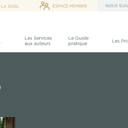
NOUS SUI
ESPACE MEMBRE
 LA SGDL
Les Services
Le Guide
L
Les Pri
aux auteurs
pratique
Adhérer à la SGDL
La SGDL et son hi
Archives
iscal
La Rémunération des Auteurs
La rémunération
La Fo
L
teurs sur la rémunération
Les A
Pourquoi adhérer
La SGDL depu
Bourses P
sultations
Les revenus issus de l’exploitation des
Consulter ses chiffres de
re pour l’œuvre de traduction
4
Comment adhérer
Les président
Grand Prix
livres
ventes
Le
Les mécènes d
Grand Prix
!
Les droits en gestion collective
La note de droits d'auteurs
Le
l'œuvre
Les autres revenus
Les tarifs préconisés par la
Le
Grand Prix
SGDL
arc Alyn)
Grand Prix
Les
La calculette des droits
dio francophone
Grand Pri
d'auteurs
Grand Prix
d
auteurs de la SGDL
Grand Prix
La protection des œuvres
Le Régime Social