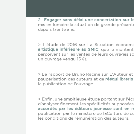
permettront la mise en place de deux redditi
2- Engager sans délai une concertation sur l
mis en lumière la situation de grande précari
depuis trente ans.
> L'étude de 2016 sur La Situation économi
artistique inférieure au SMIC
, que le montan
perçoivent sur les ventes de leurs ouvrages so
un ouvrage vendu 15 €).
> Le rapport de Bruno Racine sur L'Auteur et
paupérisation des auteurs et de
rééquilibrerla
la publication de l'ouvrage.
> Enfin, une ambitieuse étude portant sur l'
d'analyser finement les spécificités supposé
accordés par les éditeurs jeunesse sont en 
publication par le ministère de laCulture de 
les conditions de rémunération des auteurs.