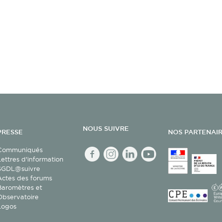
NOUS SUIVRE
PRESSE
NOS PARTENAI
Communiqués
facebook
Instagram
linkedin
youtube
Lettres d'information
SGDL@suivre
Actes des forums
Baromètres et
Observatoire
Logos