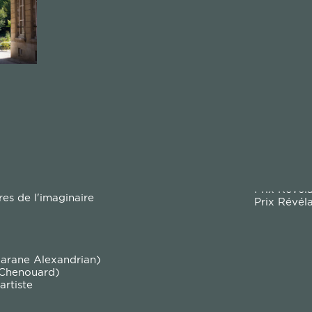
Prix Charle
Resso
Prix Baude
Dépôt et protection
Les cotisations sociales obligatoires
Prix Emile 
gnement Social
juridique des manuscrits
La protection sociale
Le
Prix Gérar
Lutte contre le piratage
La retraite
Ra
ice social
Prix Halpé
Prestations sociales de droit commun
Ac
elle des auteurs
Prix Halpé
É
siers en cours
Prix Louis
R
dotation Christiane Baroche)
Prix Magde
Ba
Prix Marce
t
Ac
Prix Mauri
C
Prix Paul F
s
M
Prix Ponce
La Fiscalité
Le
Prix Thyde
Lé
emps et des Prix Révélation
Prix Elina 
La TVA
Grand Prix
La déclaration de l'impôt sur le revenu
Prix Révél
Le prélèvement de l'impôt à la source
es de l'imaginaire
Prix Révél
pour le droit d'auteur
Comment déclarer mes revenus en
de la République » publiée le 2 avril dernier dans le journal
Le M
droits d'auteur ?
es Écrivains (CPE), et à la demande que nous avions formulée
inée à faire aboutir l’accord négocié avec le Syndicat national de
'écrit,
la ministre de la Culture Roselyne Bachelot vient de confi
arane Alexandrian)
 Chenouard)
rtiste
e 2022 par les organisationsd'auteurs et les représentants du S
révues par cet accordviendront améliorer l'information des au