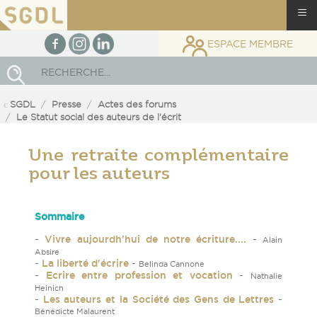
≡
facebook
Instagram
linkedin
ESPACE MEMBRE
Rechercher
SGDL
Presse
Actes des forums
Le Statut social des auteurs de l'écrit
Une retraite complémentaire
pour les auteurs
Sommaire
-
Vivre aujourdh'hui de notre écriture....
-
Alain
Absire
-
La liberté d'écrire
-
Belinda Cannone
-
Ecrire entre profession et vocation
-
Nathalie
Heinich
-
Les auteurs et la Société des Gens de Lettres
-
Bénédicte Malaurent