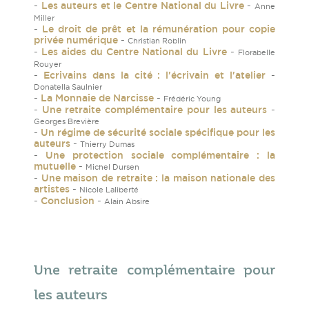
-
Les auteurs et le Centre National du Livre
-
Anne
Miller
-
Le droit de prêt et la rémunération pour copie
privée numérique
-
Christian Roblin
-
Les aides du Centre National du Livre
-
Florabelle
Rouyer
-
Ecrivains dans la cité : l'écrivain et l'atelier
-
Donatella Saulnier
-
La Monnaie de Narcisse
-
Frédéric Young
-
Une retraite complémentaire pour les auteurs
-
Georges Brevière
-
Un régime de sécurité sociale spécifique pour les
auteurs
-
Thierry Dumas
-
Une protection sociale complémentaire : la
mutuelle
-
Michel Dursen
-
Une maison de retraite : la maison nationale des
artistes
-
Nicole Laliberté
-
Conclusion
-
Alain Absire
Une retraite complémentaire pour
les auteurs