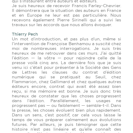
qui s’instaurent entre auteurs et éditeurs.
Je suis heureux de recevoir Francis Farley-Chevrier.
Il démontrera que la situation des auteurs en France
et en Europe ne leur est pas particulière. Nous
recevons également Pierre Sirinelli qui a suivi les
travaux sur les accords que nous allons évoquer.
Thierry Pech
Un mot d’introduction, et pas plus d’un, même si
l’intervention de Françoise Benhamou a suscité chez
moi de nombreuses interrogations. Je suis très
heureux de me retrouver dans ces murs. J’ai quitté
l’édition — la vôtre — pour rejoindre celle de la
presse voilà cinq ans. La dernière fois que je suis
venu ici c’était pour présenter à la Société des Gens
de Lettres les clauses du contrat d’édition
numérique qui se pratiquait au Seuil, chez
Flammarion, chez Gallimard et chez quelques autres
éditeurs encore, contrat qui avait été assez bien
reçu, si ma mémoire est bonne. Je suis donc très
heureux de constater que les choses progressent
dans l’édition. Parallèlement, les usages ne
progressent pas — ou faiblement — semble-t-il. Dans
la presse, les choses évoluent bien plus rapidement.
Dans un sens, c’est positif, car cela vous laisse le
temps de vous préparer calmement aux évolutions
futures. Par ailleurs, je puis témoigner que cette
histoire n’est pas linéaire et qu’elle connaît des