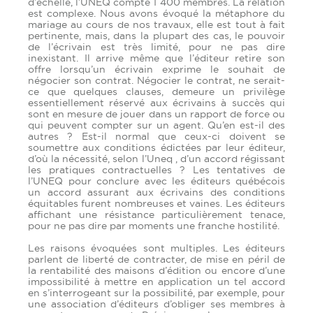
d’échelle, l’UNEQ compte 1 400 membres. La relation
est complexe. Nous avons évoqué la métaphore du
mariage au cours de nos travaux, elle est tout à fait
pertinente, mais, dans la plupart des cas, le pouvoir
de l’écrivain est très limité, pour ne pas dire
inexistant. Il arrive même que l’éditeur retire son
offre lorsqu’un écrivain exprime le souhait de
négocier son contrat. Négocier le contrat, ne serait-
ce que quelques clauses, demeure un privilège
essentiellement réservé aux écrivains à succès qui
sont en mesure de jouer dans un rapport de force ou
qui peuvent compter sur un agent. Qu’en est-il des
autres ? Est-il normal que ceux-ci doivent se
soumettre aux conditions édictées par leur éditeur,
d’où la nécessité, selon l’Uneq , d’un accord régissant
les pratiques contractuelles ? Les tentatives de
l’UNEQ pour conclure avec les éditeurs québécois
un accord assurant aux écrivains des conditions
équitables furent nombreuses et vaines. Les éditeurs
affichant une résistance particulièrement tenace,
pour ne pas dire par moments une franche hostilité.
Les raisons évoquées sont multiples. Les éditeurs
parlent de liberté de contracter, de mise en péril de
la rentabilité des maisons d’édition ou encore d’une
impossibilité à mettre en application un tel accord
en s’interrogeant sur la possibilité, par exemple, pour
une association d’éditeurs d’obliger ses membres à