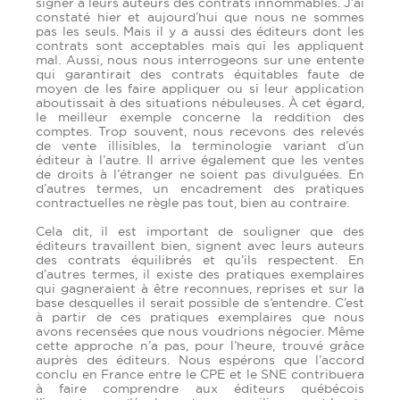
signer à leurs auteurs des contrats innommables. J’ai
constaté hier et aujourd’hui que nous ne sommes
pas les seuls. Mais il y a aussi des éditeurs dont les
contrats sont acceptables mais qui les appliquent
mal. Aussi, nous nous interrogeons sur une entente
qui garantirait des contrats équitables faute de
moyen de les faire appliquer ou si leur application
aboutissait à des situations nébuleuses. À cet égard,
le meilleur exemple concerne la reddition des
comptes. Trop souvent, nous recevons des relevés
de vente illisibles, la terminologie variant d’un
éditeur à l’autre. Il arrive également que les ventes
de droits à l’étranger ne soient pas divulguées. En
d’autres termes, un encadrement des pratiques
contractuelles ne règle pas tout, bien au contraire.
Cela dit, il est important de souligner que des
éditeurs travaillent bien, signent avec leurs auteurs
des contrats équilibrés et qu’ils respectent. En
d’autres termes, il existe des pratiques exemplaires
qui gagneraient à être reconnues, reprises et sur la
base desquelles il serait possible de s’entendre. C’est
à partir de ces pratiques exemplaires que nous
avons recensées que nous voudrions négocier. Même
cette approche n’a pas, pour l’heure, trouvé grâce
auprès des éditeurs. Nous espérons que l’accord
conclu en France entre le CPE et le SNE contribuera
à faire comprendre aux éditeurs québécois