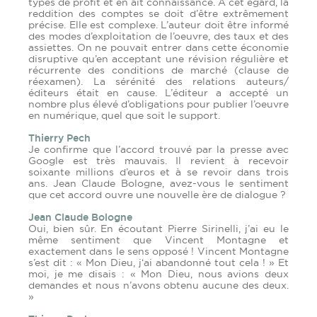
types de profit et en ait connaissance. À cet égard, la
reddition des comptes se doit d’être extrêmement
précise. Elle est complexe. L’auteur doit être informé
des modes d’exploitation de l’oeuvre, des taux et des
assiettes. On ne pouvait entrer dans cette économie
disruptive qu’en acceptant une révision régulière et
récurrente des conditions de marché (clause de
réexamen). La sérénité des relations auteurs/
éditeurs était en cause. L’éditeur a accepté un
nombre plus élevé d’obligations pour publier l’oeuvre
en numérique, quel que soit le support.
Thierry Pech
Je confirme que l’accord trouvé par la presse avec
Google est très mauvais. Il revient à recevoir
soixante millions d’euros et à se revoir dans trois
ans. Jean Claude Bologne, avez-vous le sentiment
que cet accord ouvre une nouvelle ère de dialogue ?
Jean Claude Bologne
Oui, bien sûr. En écoutant Pierre Sirinelli, j’ai eu le
même sentiment que Vincent Montagne et
exactement dans le sens opposé ! Vincent Montagne
s’est dit : « Mon Dieu, j‘ai abandonné tout cela ! » Et
moi, je me disais : « Mon Dieu, nous avions deux
demandes et nous n’avons obtenu aucune des deux.
»