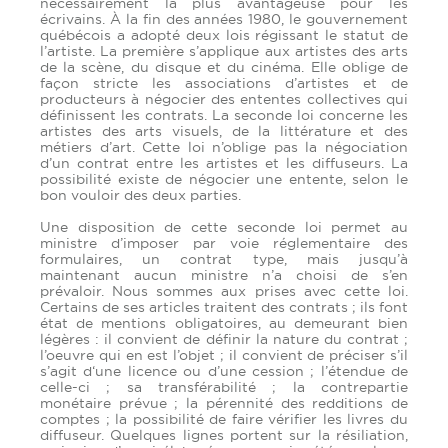
nécessairement la plus avantageuse pour les
écrivains. À la fin des années 1980, le gouvernement
québécois a adopté deux lois régissant le statut de
l’artiste. La première s’applique aux artistes des arts
de la scène, du disque et du cinéma. Elle oblige de
façon stricte les associations d’artistes et de
producteurs à négocier des ententes collectives qui
définissent les contrats. La seconde loi concerne les
artistes des arts visuels, de la littérature et des
métiers d’art. Cette loi n’oblige pas la négociation
d’un contrat entre les artistes et les diffuseurs. La
possibilité existe de négocier une entente, selon le
bon vouloir des deux parties.
Une disposition de cette seconde loi permet au
ministre d’imposer par voie réglementaire des
formulaires, un contrat type, mais jusqu’à
maintenant aucun ministre n’a choisi de s’en
prévaloir. Nous sommes aux prises avec cette loi.
Certains de ses articles traitent des contrats ; ils font
état de mentions obligatoires, au demeurant bien
légères : il convient de définir la nature du contrat ;
l’oeuvre qui en est l’objet ; il convient de préciser s’il
s’agit d‘une licence ou d’une cession ; l’étendue de
celle-ci ; sa transférabilité ; la contrepartie
monétaire prévue ; la pérennité des redditions de
comptes ; la possibilité de faire vérifier les livres du
diffuseur. Quelques lignes portent sur la résiliation,