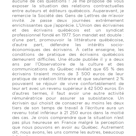
aucune de ces questions ! Je me propose de vous
exposer la situation des relations contractuelles
entre auteurs et éditeurs québécois. Auparavant, je
remercie la Société des Gens de Lettres de m’avoir
invité. Je passe deux journées extrêmement
enrichissantes que j’apprécie. L’Union des écrivaines
et des écrivains québécois est un syndicat
professionnel fondé en 1977. Son mandat est double :
d’une part, promouvoir la littérature québécoise,
d’autre part, défendre les intérêts socio-
économiques des écrivains. À cette enseigne, les
conditions de pratique des écrivains québécois
demeurent difficiles. Une étude publiée il y a deux
ans par l’Observatoire de la culture et des
communications du Québec révélait que 65 % des
écrivains tiraient moins de 3 500 euros de leur
pratique de création littéraire et que seulement 2 %
pouvaient se réjouir de vivre confortablement de
leur art avec un revenu supérieur à 42 500 euros. En
d’autres termes, il faut avoir une autre activité
rémunératrice pour assurer sa subsistance. Un
écrivain qui choisit de consacrer au moins les deux
tiers de son temps de travail à l’écriture aura un
revenu total inférieur à 21 250 euros dans la moitié
des cas. Je crois comprendre que la situation n’est
pas plus heureuse en France malgré la perception
que nous pouvons en avoir au Québec. Autrement
dit, nous avons, les uns comme les autres, beaucoup