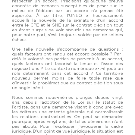
respecter un accord. Précisons qu’aucune preuve
concrète de menaces susceptibles de peser sur le
milieu de l’édition par un accord n’a jamais été
apportée. À ce titre, l’UNEQ a heureusement
accueilli la nouvelle de la signature d’un accord
entre le CPE et le SNE sur le contrat d’édition tout
en étant surpris de voir aboutir une démarche qui,
pour notre part, s’est toujours soldée par de solides
échecs.
Une telle nouvelle s’accompagne de questions :
quels facteurs ont rendu cet accord possible ? Par-
delà la volonté des parties de parvenir à un accord,
quels facteurs ont favorisé la tenue et l’issue des
négociations ? Le contexte numérique a-t-il joué un
rôle déterminant dans cet accord ? Ce territoire
nouveau permet moins de faire table rase que
d’investir la problématique du contrat d’édition sous
un angle inédit.
Nous sommes nous-mêmes plongés depuis vingt
ans, depuis l’adoption de la Loi sur le statut de
l’artiste, dans une démarche visant à conclure avec
les éditeurs une entente générale qui normaliserait
les relations contractuelles. On peut se demander
pourquoi, après vingt ans, de telles démarches n‘ont
pas abouti. Pour l’expliquer, j’évoquerai le cadre
juridique. D’un point de vue juridique, la situation est