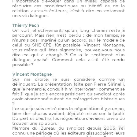
l’importance d’évoluer dans un milieu capable de
résoudre ces problématiques au bénéfi ce de la
relation auteurs-éditeurs, c’est-à-dire en entamant
un vrai dialogue.
Thierry Pech
On voit, effectivement, qu’un long chemin reste à
parcourir. Mais rien n’est perdu ; de mon temps, je
n’aurais pas imaginé qu’un accord, sur le modèle de
celui du SNE-CPE, fût possible. Vincent Montagne,
vous-même qui êtes signataire, pouvez-vous nous
dire ce qui a changé ? On a le sentiment d’un
dialogue apaisé. Comment cela a-t-il été rendu
possible ?
Vincent Montagne
Sur ma droite, je suis considéré comme un
délinquant. La présentation faite par Pierre Sirinelli,
que je remercie, conduit à m’interroger : comment se
fait-il que je sois encore président du syndicat après
avoir abandonné autant de prérogatives historiques
?
Lorsque je suis entré dans la négociation il y a un an,
bien des choses avaient déjà été mises sur la table.
De part et d’autre, les négociateurs avaient envie de
trouver une solution.
Membre du Bureau du syndicat depuis 2005, j’ai
connu une période où les éditeurs dissuadaient leurs