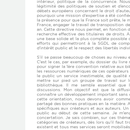
intérieur, politique de la concurrence. No
légitimité des politiques de soutien et d’en
débats européens concernant le droit d’auteur
pourquoi une mission d'expertise a été confiée
la présence pour que la France soit prête, le 
France, engager le travail de transposition d
an. Cette directive nous permet, en fonction de
recherche effective des titulaires de droits. 
une base solide et la plus complète possible 
efforts qui permettront à la SGDL de compl
d'intérêt public et le respect des libertés indiv
S’il se passe beaucoup de choses au niveau 
C'est le cas, par exemple, du dossier du livr
pour signer la 1ère convention relative aux 
les ressources numériques de ces opérateurs 
le public un service inestimable, de qualité
mettre sur pied un groupe de travail sur 
bibliothèque. Il me semble essentiel que 
discussions. Mon objectif est que la diffus
connaître un développement important sans que
cette orientation, nous devons avoir comme 
partagé des bonnes pratiques en la matière. A
spécifiques aux créateurs et aux auteurs. Un
public au début de cette semaine. Je m'eng
concertation. Je sais combien, sur ces thémat
catégories de créateurs, dès lors qu'il faut 
existent et tous mes services seront mobilisé