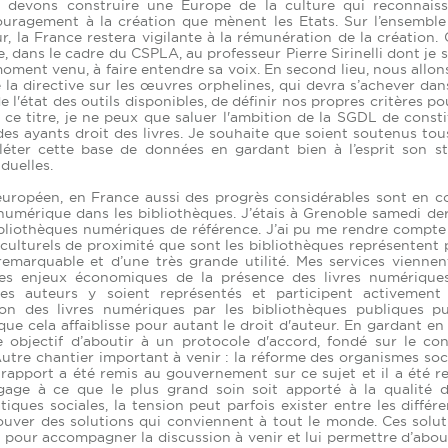
us devons construire une Europe de la culture qui reconnaiss
couragement à la création que mènent les Etats. Sur l’ensemble
, la France restera vigilante à la rémunération de la création. 
, dans le cadre du CSPLA, au professeur Pierre Sirinelli dont je 
moment venu, à faire entendre sa voix. En second lieu, nous allon
e la directive sur les œuvres orphelines, qui devra s’achever da
 l'état des outils disponibles, de définir nos propres critères po
A ce titre, je ne peux que saluer l'ambition de la SGDL de const
des ayants droit des livres. Je souhaite que soient soutenus tou
éter cette base de données en gardant bien à l’esprit son st
iduelles.
européen, en France aussi des progrès considérables sont en co
e numérique dans les bibliothèques. J’étais à Grenoble samedi de
bibliothèques numériques de référence. J’ai pu me rendre compte
culturels de proximité que sont les bibliothèques représentent 
 remarquable et d’une très grande utilité. Mes services viennen
les enjeux économiques de la présence des livres numérique
les auteurs y soient représentés et participent activement
ion des livres numériques par les bibliothèques publiques pu
 cela affaiblisse pour autant le droit d'auteur. En gardant en
objectif d’aboutir à un protocole d'accord, fondé sur le con
utre chantier important à venir : la réforme des organismes so
 rapport a été remis au gouvernement sur ce sujet et il a été r
age à ce que le plus grand soin soit apporté à la qualité d
iques sociales, la tension peut parfois exister entre les différ
trouver des solutions qui conviennent à tout le monde. Ces solu
s pour accompagner la discussion à venir et lui permettre d’abou