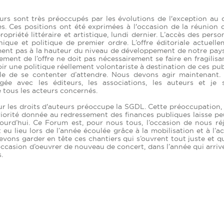
urs sont très préoccupés par les évolutions de l'exception au 
. Ces positions ont été exprimées à l'occasion de la réunion d
opriété littéraire et artistique, lundi dernier. L’accès des pers
ique et politique de premier ordre. L’offre éditoriale actuell
ement pas à la hauteur du niveau de développement de notre pays
ment de l’offre ne doit pas nécessairement se faire en fragilisa
voir une politique réellement volontariste à destination de ces pub
ible de se contenter d’attendre. Nous devons agir maintenant.
ée avec les éditeurs, les associations, les auteurs et je s
tous les acteurs concernés.
ur les droits d'auteurs préoccupe la SGDL. Cette préoccupation, 
iorité donnée au redressement des finances publiques laisse pe
jourd’hui. Ce Forum est, pour nous tous, l’occasion de nous réj
eu lieu lors de l’année écoulée grâce à la mobilisation et à l’a
evons garder en tête ces chantiers qui s’ouvrent tout juste et q
occasion d’oeuvrer de nouveau de concert, dans l’année qui arriv
.