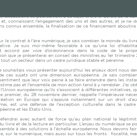
cès de nos concitoyens à ces oeuvres du passé. Le Ministère,
, y prend sa part puisqu’il participe à son financement. En reva
t, à mon sens, être prioritairement portée par l'interprofessio
es discussions se poursuivent à ce sujet entre le Cercle de la libr
 et, connaissant l’engagement des uns et des autres, et je ne 
s connus ensemble, la finalisation de ce financement aboutira 
r le contrat à l’ère numérique, je sais combien le monde du livr
ative. Je suis moi-même favorable à ce qu’une loi d’habilita
cet accord par voie d’ordonnance dans le code de la propr
éation que je présenterai en conseil des ministres au 1er trimestre
 tout un secteur dans un cadre juridique stable et pérenne.
e souhaitais vous présenter aujourd’hui les enjeux dont nous d
 de ces sujets ont une dimension européenne. Je sais combien
entiment que leur voix peine à se faire entendre dans les inst
estime pas et l'ensemble de mon action tend à y remédier. J'ai o
l'Union européenne qu'ils s'associent à différentes initiatives, q
le premier, du 28 novembre dernier, rappelle l’impérieuse néce
création en Europe qui s’appuie notamment sur un droit d’au
mai, est une défense de l'exception culturelle dans le cadre
éenne et les Etats-Unis.
fendrai avec autant de force qu’au plan national la légitimit
s du livre et de la lecture en particulier. L’enjeu du numérique se p
semble à des solutions à l’échelle européenne. Nous devons fai
e, sur le numérique, mais aussi sur tous les fronts : fiscalité, m