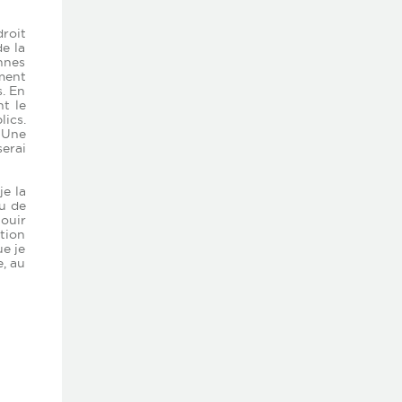
droit
e la
onnes
ement
. En
nt le
lics.
 Une
erai
je la
u de
ouir
ction
ue je
e, au