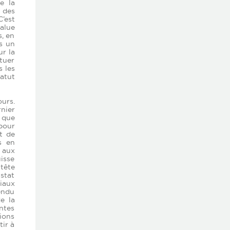
e la
 des
C’est
salue
s, en
ns un
ur la
ituer
s les
atut
urs.
rnier
 que
pour
t de
s en
 aux
isse
 tête
stat
ciaux
endu
e la
entes
tions
tir à