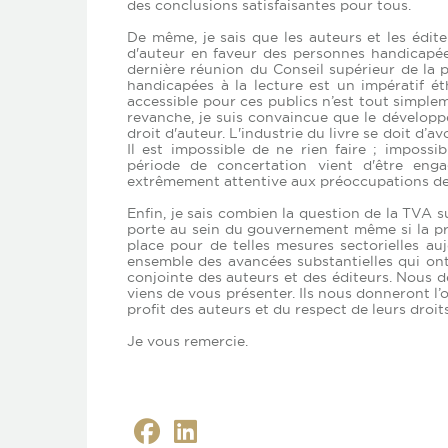
des conclusions satisfaisantes pour tous.
De même, je sais que les auteurs et les édite
d'auteur en faveur des personnes handicapées
dernière réunion du Conseil supérieur de la pr
handicapées à la lecture est un impératif éth
accessible pour ces publics n’est tout simpl
revanche, je suis convaincue que le développe
droit d'auteur. L'industrie du livre se doit d’a
Il est impossible de ne rien faire ; imposs
période de concertation vient d'être engag
extrêmement attentive aux préoccupations de 
Enfin, je sais combien la question de la TVA s
porte au sein du gouvernement même si la pr
place pour de telles mesures sectorielles au
ensemble des avancées substantielles qui ont 
conjointe des auteurs et des éditeurs. Nous d
viens de vous présenter. Ils nous donneront l’
profit des auteurs et du respect de leurs droits
Je vous remercie.