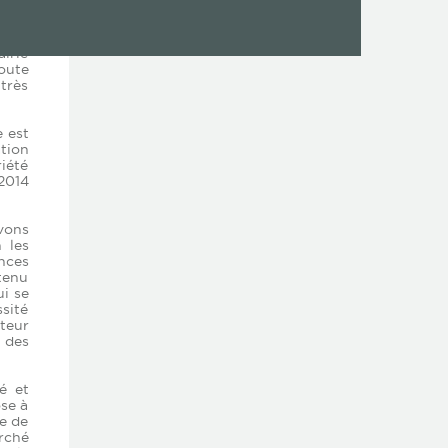
 qui
nche,
n, et
airie
doute
très
e est
tion
iété
 2014
evons
 les
ances
btenu
ui se
ssité
teur
 des
é et
ose à
re de
arché