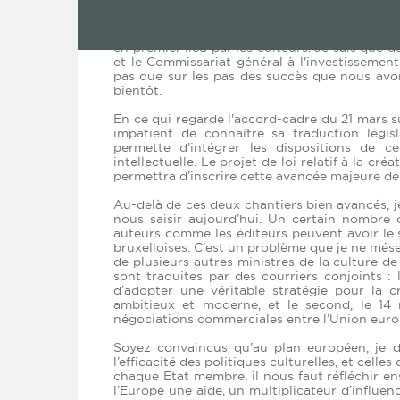
permettra d'accroître considérablement l'ac
reconnaît la dimension patrimoniale du projet
la dimension économique de cette aventure doi
en premier lieu par les éditeurs. Je sais que d
et le Commissariat général à l'investissement
pas que sur les pas des succès que nous avon
bientôt.
En ce qui regarde l'accord-cadre du 21 mars su
impatient de connaître sa traduction législ
permette d’intégrer les dispositions de 
intellectuelle. Le projet de loi relatif à la cr
permettra d’inscrire cette avancée majeure de
Au-delà de ces deux chantiers bien avancés, j
nous saisir aujourd’hui. Un certain nombre
auteurs comme les éditeurs peuvent avoir le s
bruxelloises. C'est un problème que je ne més
de plusieurs autres ministres de la culture de 
sont traduites par des courriers conjoints : 
d’adopter une véritable stratégie pour la 
ambitieux et moderne, et le second, le 14 
négociations commerciales entre l’Union europ
Soyez convaincus qu’au plan européen, je dé
l’efficacité des politiques culturelles, et celle
chaque Etat membre, il nous faut réfléchir en
l’Europe une aide, un multiplicateur d’influenc