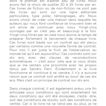
dont le premier est d’éditer peu de livres. Nous
avons fait le choix de publier 20 à 25 livres par an.
Ces livres de fiction ou de non-fiction ne sont pas
des livres qui sont sur une ligne éditoriale
particulière, type polar, témoignages, etc. Nous
avons choisi de créer une maison dans laquelle les
auteurs qui nous font confiance se trouvent bien et
ont envie de continuer avec nous. Vingt-cinq
ouvrages par an c’est peu et beaucoup à la fois.
Vingt-cinq titres par an cela nous donne le temps de
préparer fortement le lancement de chaque livre.
Ces livres sont basés sur un contrat qui est perçu
par certains comme une nouvelle forme de contrat.
Pour moi il est juste le fruit de l’observation du
monde tel qu’il est aujourd’hui. Ces contrats sont sur
dix ans, avec des clauses de reconductions
automatiques — c’est pour cela que je vous disais
que je me sentais une proximité avec les propos
tenus par Sandro Ferri. Évidemment si le livre
fonctionne et continue à se vendre, il n’y a aucune
raison que ce contrat soit arrêté au bout de ces dix
ans. Mais c’est un principe de contrat sur dix ans.
Dans chaque contrat, il est également prévu une fin
anticipée sous conditions qui sont exactement les
deux conditions qui ont été évoquées, c’està- dire,
soit des conditions de stocks, soit des conditions de
ventes. Car si le livre ne se vend pas ou plus, je ne