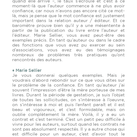
quand elle arrive –, le taux s’écroule et c’est à ce
moment-là que l’auteur commence à ne plus avoir
confiance, car nous n’avons pas encore cité ce mot-
là, mais je pense que le mot confiance est justement
important dans la relation auteur / éditeur. Et ce
baromètre prouve bien qu’il y a une mésentente à
partir de la publication du livre entre l’auteur et
l’éditeur. Marie Sellier, vous avez peut-être des
exemples précis. En tant qu’auteur ou dans le cadre
des fonctions que vous avez pu exercer au sein
d’associations, vous avez eu des témoignages
nombreux de problèmes très pratiques qu’ont
rencontrés des auteurs.
♦ Marie Sellier
Je vous donnerai quelques exemples. Mais je
voudrais d’abord rebondir sur ce que vous dites sur
le problème de la confiance. En tant qu’auteur j’ai
souvent l’impression d’être la mère porteuse de mes
livres. Durant la période de gestation, je suis l’objet
de toutes les sollicitudes, on s’intéresse à l’oeuvre,
on s’intéresse à moi et puis l’enfant paraît et il est
beau et vigoureux, et c’est formidable, mais on
oublie complètement la mère. Voilà, il y a eu un
contrat et c’est terminé. C’est un petit peu difficile à
vivre pour les auteurs, surtout quand les contrats ne
sont pas absolument respectés. Il y a autre chose qui
est difficile pour un auteur, c’est d’avoir tout le