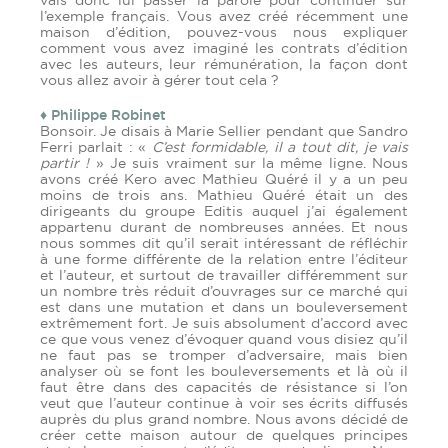
vais donc lui passer la parole pour continuer sur
l’exemple français. Vous avez créé récemment une
maison d’édition, pouvez-vous nous expliquer
comment vous avez imaginé les contrats d’édition
avec les auteurs, leur rémunération, la façon dont
vous allez avoir à gérer tout cela ?
♦ Philippe Robinet
Bonsoir. Je disais à Marie Sellier pendant que Sandro
Ferri parlait : «
C’est formidable, il a tout dit, je vais
partir !
» Je suis vraiment sur la même ligne. Nous
avons créé Kero avec Mathieu Quéré il y a un peu
moins de trois ans. Mathieu Quéré était un des
dirigeants du groupe Editis auquel j’ai également
appartenu durant de nombreuses années. Et nous
nous sommes dit qu’il serait intéressant de réfléchir
à une forme différente de la relation entre l’éditeur
et l’auteur, et surtout de travailler différemment sur
un nombre très réduit d’ouvrages sur ce marché qui
est dans une mutation et dans un bouleversement
extrêmement fort. Je suis absolument d’accord avec
ce que vous venez d’évoquer quand vous disiez qu’il
ne faut pas se tromper d’adversaire, mais bien
analyser où se font les bouleversements et là où il
faut être dans des capacités de résistance si l’on
veut que l’auteur continue à voir ses écrits diffusés
auprès du plus grand nombre. Nous avons décidé de
créer cette maison autour de quelques principes