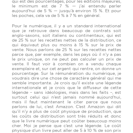
qui est des pourcentages, pour les éditions majeures,
le minimum est de 7 % — j’ai entendu parler
aujourd’hui de 5 % — jusqu’à environ 15 %. Et pour
les poches, cela va de 5 % à 7 % en général.
Pour le numérique, il y a un standard international
que je retrouve dans beaucoup de contrats soit
anglo-saxons, soit italiens ou continentaux, qui est
de 25 % sur les recettes nettes de la distribution, ce
qui équivaut plus ou moins à 15 % sur le prix de
vente. Nous parlons de 25 % sur les recettes nettes
parce que, par exemple, dans les pays où il n’y a pas
le prix unique, on ne peut pas calculer un prix de
vente. Il faut voir à combien on a vendu chaque
exemplaire et, sur cet argent qui rentre, on donne un
pourcentage. Sur la rémunération du numérique, je
voudrais dire une chose de caractère général qui me
semble importante. Je crois qu’il existe une légende
internationale et je crois que le diffuseur de cette
légende – sans idéologies, mais dans les faits –, est
surtout celui qui n’est jamais nommé aujourd’hui,
mais il faut maintenant le citer parce que nous
parlons de lui, c’est Amazon. C’est Amazon qui dit
qu’il n’y a plus de coût physique de production, que
les coûts de distribution sont très réduits et donc
que le livre numérique peut coûter beaucoup moins
cher. Moi je pense que c’est une légende. Le coût
physique d’un livre peut aller de 5 à 10 % de son prix