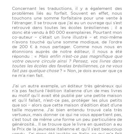
Concernant les traductions, il y a également des
problèmes liés au forfait. Souvent en effet, nous
touchons une somme forfaitaire pour une vente à
l’étranger. Il se trouve que j’ai eu un ouvrage qui s’est
retrouvé dans toutes les écoles brésiliennes ; il a
donc été vendu à 80 000 exemplaires. Pourtant mon
co-auteur – c’était un livre illustré – et moi-même
n’avons touché qu’une somme modique, de l’ordre
de 200 € à nous partager. Comme nous nous en
étonnions auprès de notre éditeur, il nous a été
répondu : «
Mais enfin n’est-ce pas magnifique que
votre oeuvre circule ainsi ? Pensez, vos livres dans
toutes les écoles des favelas brésiliennes, ça ne vous
fait pas quelque chose
? » Non, je dois avouer que ça
ne m’a rien fait.
J’ai un autre exemple, un éditeur très généreux qui
n’a pas facturé l’édition italienne d’un de mes livres
au motif qu’il avait été publié par une petite maison
et qu’il fallait, n’est-ce pas, protéger les plus petits
que soi – alors que cette maison d’édition était d’une
taille moyenne. J’ai bien entendu trouvé cela très
vertueux, mais donner ce qui ne vous appartient pas,
c’est tout de même une forme un peu particulière de
générosité... Il se trouve que le livre en question a eu
le Prix de la jeunesse italienne et qu’il s’est beaucoup
vendu. J’ai donc été invitée en Italie, ce qui m’a fait