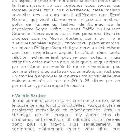
un aspect de notre métier après la partie éditoriale :
la transmission de ces contenus sous toutes ces
formes. Après trois ans d’existence, cette maison
accueille des auteurs aussi différents que René
Manzor, qui vient de recevoir le prix du meilleur
polar de l’année au festival de Cognac, ou le
psychiatre Serge Hefez, Laurent Baffie ou Laurent
Gounelle. Nous avons aussi des personnalités très
diverses comme Michel Rostain, qui a eu il y a
quelques années le prix Goncourt du premier roman,
ou encore Philippe Vandel. Il y a donc un éclectisme
que l’on revendique depuis le début dans cette
relation extrêmement proche aux auteurs, mais
attention cette maison ne publie que quelques titres
par an. Donc ce modèle-là ne se revendique pas
comme étant plus vertueux qu’un autre, ce n’est pas
un modèle à appliquer aux autres maisons. Seule une
maison centrée autour de 20 à 25 titres par an
permet ce type de rapport à l’auteur.
♦ Valérie Barthez
Je me permets juste un petit commentaire, car, dans
le cadre de mes fonctions actuelles, vos contrats me
paraissent merveilleux et m’amèneraient vers un
chômage certain, puisqu’il n’y aurait plus de
problèmes entre auteurs et éditeurs et je n’aurais
donc plus de travail. Plus sérieusement, je
comprends maintenant, quand vous dites que