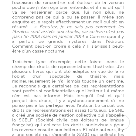
l’occasion de rencontrer cet éditeur de la version
poche que j’interroge bien entendu, et il me dit qu’il
va se renseigner parce que, lui non plus, ne
comprend pas ce qui a pu se passer. Il mène son
enquête et je reçois effectivement un mail qui dit en
résumé : «
Écoutez, je ne sais pas comment les
libraires sont arrivés aux stocks, car ce livre n’est pas
paru fin 2013 mais en janvier 2014
. » Comme quoi il y
a parfois de grands mystères dans l’édition.
Comment peut-on croire à cela ? Il s’agissait peut-
être d’un casse nocturne.
Troisième type d’exemple, cette fois-ci dans le
champ des droits de représentations théâtrales. J’ai
plusieurs livres qui ont été adaptés en vue de faire
l’objet d’un spectacle de théâtre, mais
malheureusement je n’ai jamais touché un centime.
Je reconnais que certaines de ces représentations
sont parfois si confidentielles que l’éditeur lui-même
n’en est pas informé. Mais lorsqu’il l’est et qu’il
perçoit des droits, il y a dysfonctionnement s’il ne
pense pas à les partager avec l’auteur. Le circuit des
droits de représentations est assez tortueux. Le SNE
a créé une société de gestion collective qui s’appelle
la SCELF (Société civile des éditeurs de langue
française) qui collecte les droits audiovisuels pour
les reverser ensuite aux éditeurs. Et côté auteurs, il y
a une société qui s’appelle la SACD qui collecte les