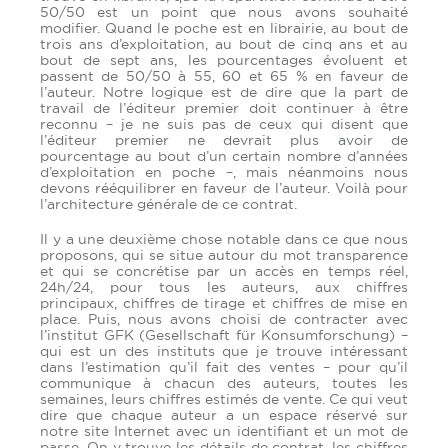
50/50 est un point que nous avons souhaité
modifier. Quand le poche est en librairie, au bout de
trois ans d’exploitation, au bout de cinq ans et au
bout de sept ans, les pourcentages évoluent et
passent de 50/50 à 55, 60 et 65 % en faveur de
l’auteur. Notre logique est de dire que la part de
travail de l’éditeur premier doit continuer à être
reconnu – je ne suis pas de ceux qui disent que
l’éditeur premier ne devrait plus avoir de
pourcentage au bout d’un certain nombre d’années
d’exploitation en poche –, mais néanmoins nous
devons rééquilibrer en faveur de l’auteur. Voilà pour
l’architecture générale de ce contrat.
Il y a une deuxième chose notable dans ce que nous
proposons, qui se situe autour du mot transparence
et qui se concrétise par un accès en temps réel,
24h/24, pour tous les auteurs, aux chiffres
principaux, chiffres de tirage et chiffres de mise en
place. Puis, nous avons choisi de contracter avec
l’institut GFK (Gesellschaft für Konsumforschung) –
qui est un des instituts que je trouve intéressant
dans l’estimation qu’il fait des ventes – pour qu’il
communique à chacun des auteurs, toutes les
semaines, leurs chiffres estimés de vente. Ce qui veut
dire que chaque auteur a un espace réservé sur
notre site Internet avec un identifiant et un mot de
passe. On y trouve les détails de contrat, les chiffres