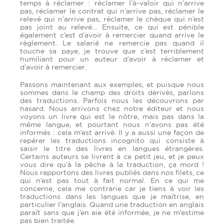
temps à réclamer : réclamer l’à-valoir qui n’arrive
pas, réclamer le contrat qui n’arrive pas, réclamer le
relevé qui n’arrive pas, réclamer le chèque qui n’est
pas joint au relevé… Ensuite, ce qui est pénible
également c’est d’avoir à remercier quand arrive le
règlement. Le salarié ne remercie pas quand il
touche sa paye, je trouve que c’est terriblement
humiliant pour un auteur d’avoir à réclamer et
d’avoir à remercier.
Passons maintenant aux exemples, et puisque nous
sommes dans le champ des droits dérivés, parlons
des traductions. Parfois nous les découvrons par
hasard. Nous arrivons chez notre éditeur et nous
voyons un livre qui est le nôtre, mais pas dans la
même langue, et pourtant nous n’avons pas été
informés : cela m’est arrivé. Il y a aussi une façon de
repérer les traductions incognito qui consiste à
saisir le titre des livres en langues étrangères.
Certains auteurs se livrent à ce petit jeu, et je peux
vous dire qu’à la pêche à la traduction, ça mord !
Nous rapportons des livres publiés dans nos filets, ce
qui n’est pas tout à fait normal. En ce qui me
concerne, cela me contrarie car je tiens à voir les
traductions dans les langues que je maîtrise, en
particulier l’anglais. Quand une traduction en anglais
paraît sans que j’en aie été informée, je ne m’estime
pas bien traitée.