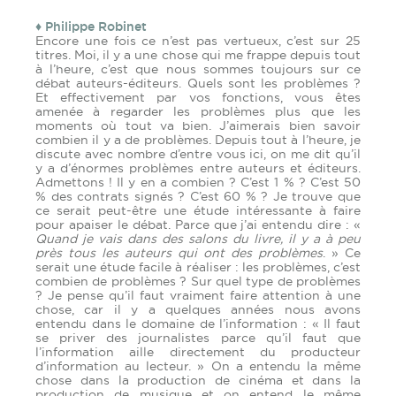
♦ Philippe Robinet
Encore une fois ce n’est pas vertueux, c’est sur 25
titres. Moi, il y a une chose qui me frappe depuis tout
à l’heure, c’est que nous sommes toujours sur ce
débat auteurs-éditeurs. Quels sont les problèmes ?
Et effectivement par vos fonctions, vous êtes
amenée à regarder les problèmes plus que les
moments où tout va bien. J’aimerais bien savoir
combien il y a de problèmes. Depuis tout à l’heure, je
discute avec nombre d’entre vous ici, on me dit qu’il
y a d’énormes problèmes entre auteurs et éditeurs.
Admettons ! Il y en a combien ? C’est 1 % ? C’est 50
% des contrats signés ? C’est 60 % ? Je trouve que
ce serait peut-être une étude intéressante à faire
pour apaiser le débat. Parce que j’ai entendu dire : «
Quand je vais dans des salons du livre, il y a à peu
près tous les auteurs qui ont des problèmes
. » Ce
serait une étude facile à réaliser : les problèmes, c’est
combien de problèmes ? Sur quel type de problèmes
? Je pense qu’il faut vraiment faire attention à une
chose, car il y a quelques années nous avons
entendu dans le domaine de l’information : « Il faut
se priver des journalistes parce qu’il faut que
l’information aille directement du producteur
d’information au lecteur. » On a entendu la même
chose dans la production de cinéma et dans la
production de musique et on entend le même