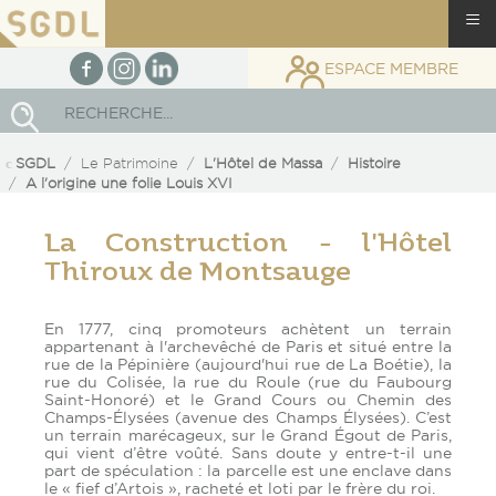
≡
facebook
Instagram
linkedin
ESPACE MEMBRE
Rechercher
SGDL
Le Patrimoine
L'Hôtel de Massa
Histoire
A l'origine une folie Louis XVI
La Construction - l'Hôtel
Thiroux de Montsauge
En 1777, cinq promoteurs achètent un terrain
appartenant à l'archevêché de Paris et situé entre la
rue de la Pépinière (aujourd'hui rue de La Boétie), la
rue du Colisée, la rue du Roule (rue du Faubourg
Saint-Honoré) et le Grand Cours ou Chemin des
Champs-Élysées (avenue des Champs Élysées). C’est
un terrain marécageux, sur le Grand Égout de Paris,
qui vient d’être voûté. Sans doute y entre-t-il une
part de spéculation : la parcelle est une enclave dans
le « fief d’Artois », racheté et loti par le frère du roi.