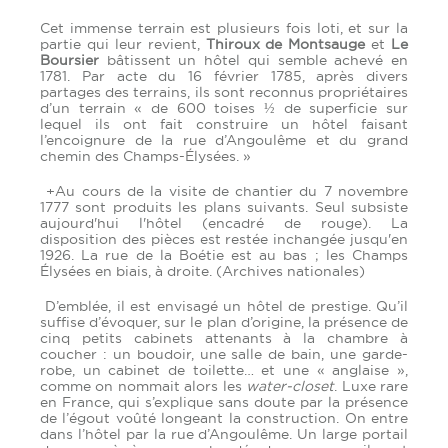
Cet immense terrain est plusieurs fois loti, et sur la
partie qui leur revient,
Thiroux de Montsauge
et
Le
Boursier
bâtissent un hôtel qui semble achevé en
1781. Par acte du 16 février 1785, après divers
partages des terrains, ils sont reconnus propriétaires
d’un terrain « de 600 toises ½ de superficie sur
lequel ils ont fait construire un hôtel faisant
l’encoignure de la rue d’Angoulême et du grand
chemin des Champs-Élysées. »
+Au cours de la visite de chantier du 7 novembre
1777 sont produits les plans suivants. Seul subsiste
aujourd'hui l'hôtel (encadré de rouge). La
disposition des pièces est restée inchangée jusqu'en
1926. La rue de la Boétie est au bas ; les Champs
Élysées en biais, à droite. (Archives nationales)
D’emblée, il est envisagé un hôtel de prestige. Qu’il
suffise d’évoquer, sur le plan d’origine, la présence de
cinq petits cabinets attenants à la chambre à
coucher : un boudoir, une salle de bain, une garde-
robe, un cabinet de toilette… et une « anglaise »,
comme on nommait alors les
water-closet
. Luxe rare
en France, qui s’explique sans doute par la présence
de l’égout voûté longeant la construction. On entre
dans l’hôtel par la rue d’Angoulême. Un large portail