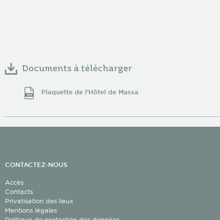
Façade nord
Documents à télécharger
Plaquette de l'Hôtel de Massa
Salon Balzac
CONTACTEZ-NOUS
Accès
Contacts
Privatisation des lieux
Salon George Sand
Mentions légales
Politique de protection des données