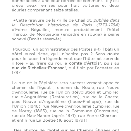
donne accès à une cour bordée de communs : il y est
prévu deux remises pour huit voitures et deux
écuries comprenant seize stalles.
+Cette gravure de la grille de Chaillot,
publiée dans
la Description historique de Paris (1779-1784)
d'Edme Béguillet, montre probablement l'hôtel
Thiroux de Montsauge (encadré en rouge) à peine
achevé (Droits réservés).
Pourquoi un administrateur des Postes a-t-il bâti un
hôtel aussi riche, qu’il n’habite pas ? Sans doute
pour le louer. La légende veut que l’hôtel ait servi de
« foie » au frère du roi, le
comte d’Artois
*, puis au
duc de Richelieu-Fronsac
*, qui finit par l’acheter en
1787.
La rue de la Pépinière sera successivement appelée
chemin de l’Égout , chemin du Roule, rue Neuve
d’Angoulême, rue de l’Union (Révolution et Empire),
rue d’Angoulême (Restauration), rue de la Charte,
puis Neuve d’Angoulême (Louis-Philippe), rue de
l’Union (1848), rue Neuve d’Angoulême (Empire), rue
de Morny (1865), rue de la Commune (Commune),
rue de Mac-Mahon (après 1871), rue Pierre Charron...
et enfin rue La Boétie (16 août 1879) !
Des photos de l'hôtel sur les Champs Élysées ont