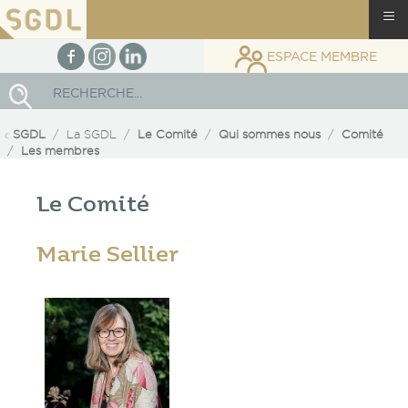
≡
facebook
Instagram
linkedin
ESPACE MEMBRE
Rechercher
SGDL
La SGDL
Le Comité
Qui sommes nous
Comité
Les membres
Le Comité
Marie Sellier