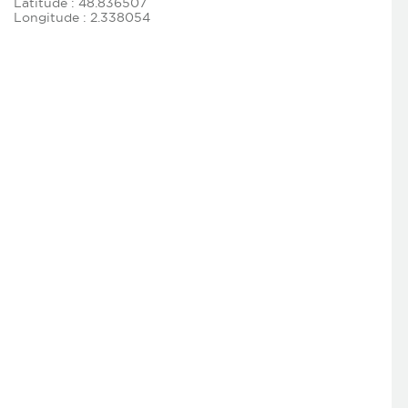
Latitude : 48.836507
Longitude : 2.338054