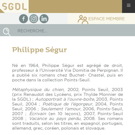
≡
facebook
Instagram
linkedin
ESPACE MEMBRE
Rechercher
Philippe Ségur
Né en 1964, Philippe Ségur est agrégé de droit,
professeur à l'Université Via Domitia de Perpignan. Il
a publié six romans chez Buchet- Chastel, puis en
poche dans la collection Points-Seuil.
Métaphysique du chien
, 2002, Points Seuil, 2003
(prix Renaudot des Lycéens, prix Thylde Monnier de
la SGDL) ;
Autoportrait à l'ouvre-boîte
, 2003, Points
Seuil, 2004 ;
Poétique de l'égorgeur
, 2004, Points
Seuil, 2006 ;
Seulement l'amour
, 2006, Points-Seuil,
2007 ;
Écrivain
(en 10 leçons), 2007, Points-Seuil
2008 ;
Vacance au pays perdu
, 2008. Ses romans
sont traduits, selon les titres, en espagnol, portugais,
allemand, grec, coréen, polonais et slovaque.